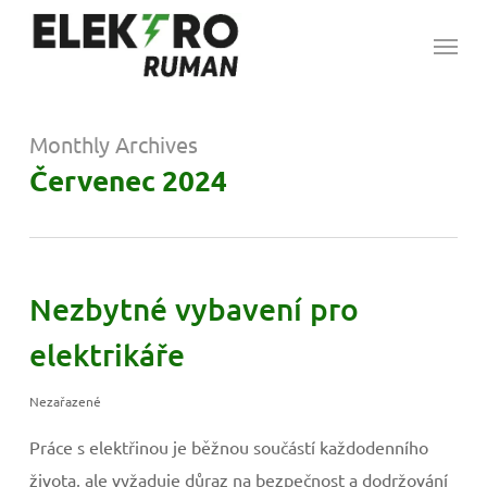
Skip
Menu
to
main
content
Monthly Archives
Červenec 2024
Nezbytné vybavení pro
elektrikáře
Nezařazené
Práce s elektřinou je běžnou součástí každodenního
života, ale vyžaduje důraz na bezpečnost a dodržování